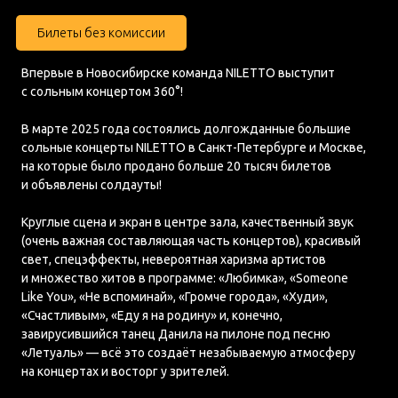
Билеты без комиссии
Впервые в Новосибирске команда NILETTO выступит
с сольным концертом 360°!
В марте 2025 года состоялись долгожданные большие
сольные концерты NILETTO в Санкт-Петербурге и Москве,
на которые было продано больше 20 тысяч билетов
и объявлены солдауты!
Круглые сцена и экран в центре зала, качественный звук
(очень важная составляющая часть концертов), красивый
свет, спецэффекты, невероятная харизма артистов
и множество хитов в программе: «Любимка», «Someone
Like You», «Не вспоминай», «Громче города», «Худи»,
«Счастливым», «Еду я на родину» и, конечно,
завирусившийся танец Данила на пилоне под песню
«Летуаль» — всё это создаёт незабываемую атмосферу
на концертах и восторг у зрителей.